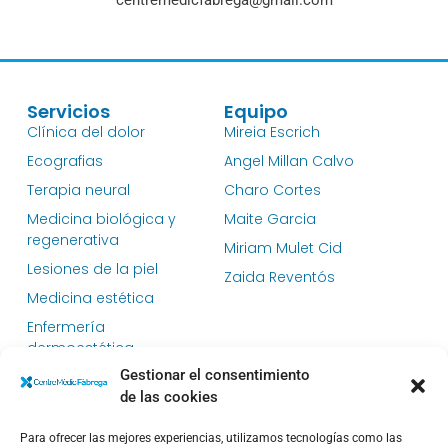
centremedicfabrega@gmail.com
Servicios
Equipo
Clínica del dolor
Mireia Escrich
Ecografias
Angel Millan Calvo
Terapia neural
Charo Cortes
Medicina biológica y
Maite Garcia
regenerativa
Miriam Mulet Cid
Lesiones de la piel
Zaida Reventós
Medicina estética
Enfermería
dermoestética
Gestionar el consentimiento
Dietética y nutrición
de las cookies
Medicina general
Dermatología clínica
Para ofrecer las mejores experiencias, utilizamos tecnologías como las