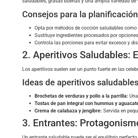
saludables, grasas buenas y una amplia variedad de v
Consejos para la planificación
Opta por métodos de cocción saludables como al v
Sustituye ingredientes procesados por opciones
Controla las porciones para evitar excesos y dis
2. Aperitivos Saludables: 
Los aperitivos suelen ser un punto fuerte en las cele
Ideas de aperitivos saludables
Brochetas de verduras y pollo a la parrilla:
Una 
Tostas de pan integral con hummus y aguacat
Crema de calabaza y jengibre:
Servida en peque
3. Entrantes: Protagonism
Un entrante saludable puede ser el equilibrio perfect