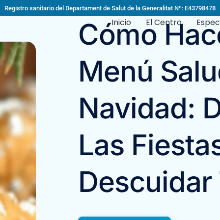
Registro sanitario del Departament de Salut de la Generalitat Nº: E43798478
Inicio
El Centro
Espec
Cómo Hac
Menú Salu
Navidad: D
Las Fiesta
Descuidar 