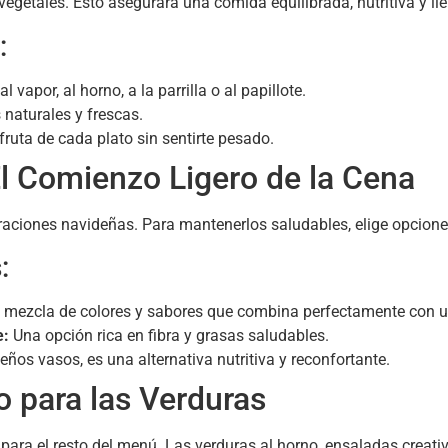
egetales. Esto asegurará una comida equilibrada, nutritiva y lle
:
apor, al horno, a la parrilla o al papillote.
 naturales y frescas.
fruta de cada plato sin sentirte pesado.
El Comienzo Ligero de la Cena
braciones navideñas. Para mantenerlos saludables, elige opciones
:
mezcla de colores y sabores que combina perfectamente con un
e:
Una opción rica en fibra y grasas saludables.
ños vasos, es una alternativa nutritiva y reconfortante.
o para las Verduras
o para el resto del menú. Las verduras al horno, ensaladas creat