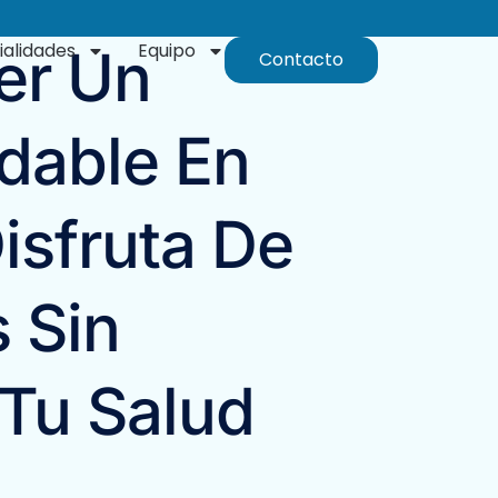
ialidades
Equipo
er Un
Contacto
dable En
isfruta De
s Sin
Tu Salud