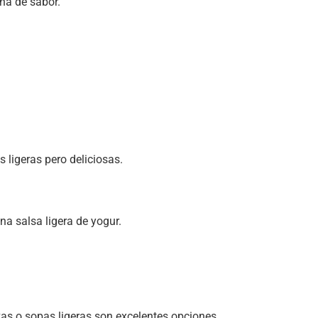
na de sabor.
 ligeras pero deliciosas.
a salsa ligera de yogur.
ivas o sopas ligeras son excelentes opciones.