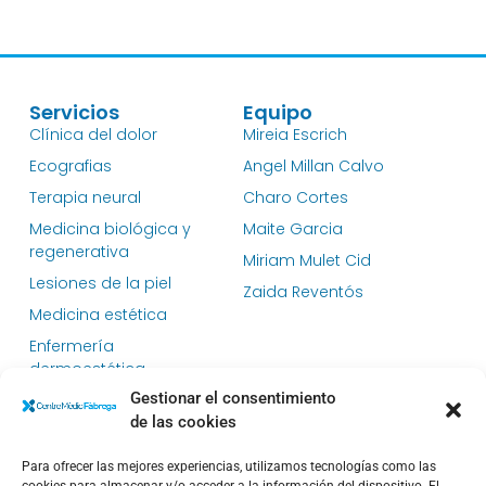
Servicios
Equipo
Clínica del dolor
Mireia Escrich
Ecografias
Angel Millan Calvo
Terapia neural
Charo Cortes
Medicina biológica y
Maite Garcia
regenerativa
Miriam Mulet Cid
Lesiones de la piel
Zaida Reventós
Medicina estética
Enfermería
dermoestética
Gestionar el consentimiento
Dietética y nutrición
de las cookies
Medicina general
Dermatología clínica
Para ofrecer las mejores experiencias, utilizamos tecnologías como las