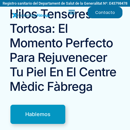
Registro sanitario del Departament de Salut de la Generalitat Nº: E43798478
Hilos Tensores En
Contacto
Tortosa: El
Momento Perfecto
Para Rejuvenecer
Tu Piel En El Centre
Mèdic Fàbrega
Hablemos