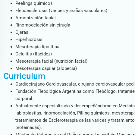
Peelings químicos
Fleboesclerosis (varices y arañas vasculares)
Armonización facial
Rinomodelación sin cirugía
Ojeras
Hiperhidrosis
Mesoterapia lipolítica
Celulitis (flacidez)
Mesoterapia facial (nutrición facial)
Mesoterapia capilar (alopecia)
Curriculum
Cardiocirujano Cardiovascular, cirujano cardiovascular pedi
Fundación Flebológica Argentina como Flebólogo, tratamiento
corporal.
Actualmente especializado y desempeñándome en Medicina Es
labioplastias, rinomodelación, Pilling químicos, mesoterapia 
tratamientos de Escleroterapia de las varices y tratamiento
proteinadas).
Máster de Valoración del Daño corporal y peritaje Médico re