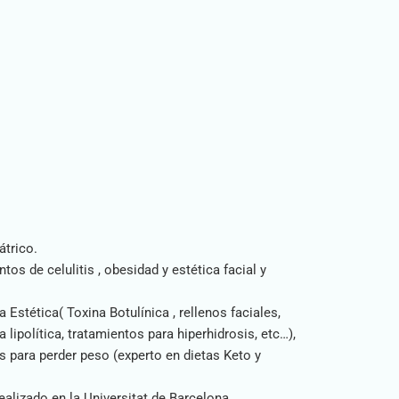
átrico.
s de celulitis , obesidad y estética facial y
tética( Toxina Botulínica , rellenos faciales,
lipolítica, tratamientos para hiperhidrosis, etc…),
s para perder peso (experto en dietas Keto y
alizado en la Universitat de Barcelona.