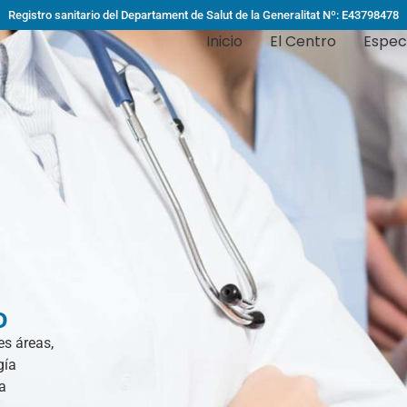
Registro sanitario del Departament de Salut de la Generalitat Nº: E43798478
Inicio
El Centro
Espec
o
es áreas,
gía
na