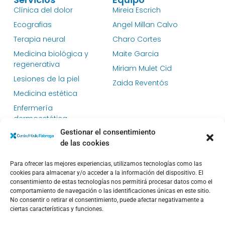
Clínica del dolor
Mireia Escrich
Ecografias
Angel Millan Calvo
Terapia neural
Charo Cortes
Medicina biológica y
Maite Garcia
regenerativa
Miriam Mulet Cid
Lesiones de la piel
Zaida Reventós
Medicina estética
Enfermería
dermoestética
Gestionar el consentimiento
Dietética y nutrición
de las cookies
Medicina general
Dermatología clínica
Para ofrecer las mejores experiencias, utilizamos tecnologías como las
Enlaces
cookies para almacenar y/o acceder a la información del dispositivo. El
consentimiento de estas tecnologías nos permitirá procesar datos como el
Aviso legal
comportamiento de navegación o las identificaciones únicas en este sitio.
Politica de Privacidad
No consentir o retirar el consentimiento, puede afectar negativamente a
ciertas características y funciones.
Política de cookies