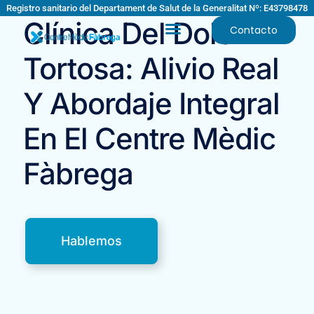
Registro sanitario del Departament de Salut de la Generalitat Nº: E43798478
Clínica Del Dolor En
Contacto
Tortosa: Alivio Real
Y Abordaje Integral
En El Centre Mèdic
Fàbrega
Hablemos